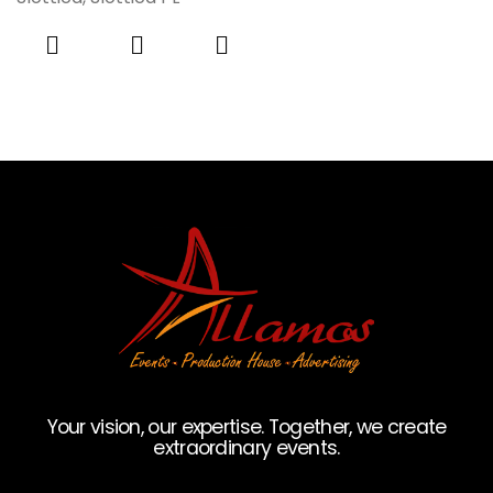
Your vision, our expertise. Together, we create
extraordinary events.