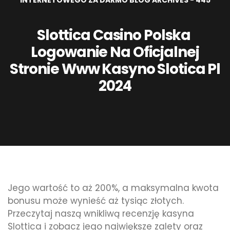
INTERNETOWEGO ZA DARMO BLOG ARCHIVES - 445
Slottica Casino Polska ️
Logowanie Na Oficjalnej
Stronie Www Kasyno Slotica Pl
2024
Jego wartość to aż 200%, a maksymalna kwota
bonusu może wynieść aż tysiąc złotych.
Przeczytaj naszą wnikliwą recenzję kasyna
Slottica i zobacz jego największe zalety oraz