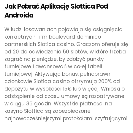
Jak Pobrać Aplikację Slottica Pod
Androida
W ludzi losowaniach pojawiają się osiągnięcia
konkretnych firm boulevard dominico
partnerskich Slotica casino. Graczom oferuje się
od 20 do odwiedzenia 50 slotów, w które trzeba
zagrać na pieniądze, by zdobyć punkty
turniejowe i awansować w całej tabeli
turniejowej. Aktywując bonus, pełnoprawni
członkowie Slotica casino otrzymują 200% od
depozytu w wysokości 15€ lub więcej. Wnioski o
odstąpienie od czasu umowy są rozpatrywane
w ciągu 36 godzin. Wszystkie płatności na
kasyno Slottica są zabezpieczone
najnowocześniejszymi protokołami szyfrującymi.