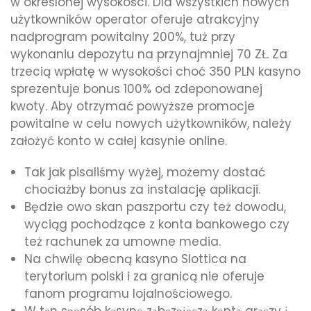
w określonej wysokości. Dla wszystkich nowych
użytkowników operator oferuje atrakcyjny
nadprogram powitalny 200%, tuż przy
wykonaniu depozytu na przynajmniej 70 ZŁ. Za
trzecią wpłatę w wysokości choć 350 PLN kasyno
sprezentuje bonus 100% od zdeponowanej
kwoty. Aby otrzymać powyższe promocje
powitalne w celu nowych użytkowników, należy
założyć konto w całej kasynie online.
Tak jak pisaliśmy wyżej, możemy dostać
chociażby bonus za instalację aplikacji.
Będzie owo skan paszportu czy też dowodu,
wyciąg pochodzące z konta bankowego czy
też rachunek za umowne media.
Na chwilę obecną kasyno Slottica na
terytorium polski i za granicą nie oferuje
fanom programu lojalnościowego.