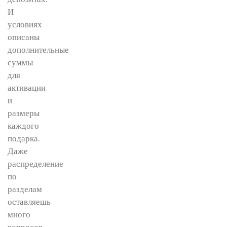
И
условиях
описаны
дополнительные
суммы
для
активации
и
размеры
каждого
подарка.
Даже
распределение
по
разделам
оставляешь
много