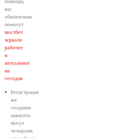
помощи,
вас
обязательно
помогут
мостбет
зеркало
рабочее
и
актуальное
на
сегодня
.
Регистрация
же
создание
аккаунта
могут
четырьмя