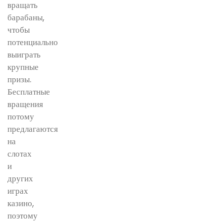
вращать
барабаны,
чтобы
потенциально
выиграть
крупные
призы.
Бесплатные
вращения
потому
предлагаются
на
слотах
и
других
играх
казино,
поэтому