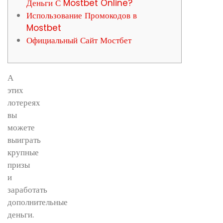
Деньги С Mostbet Online?
Использование Промокодов в
Mostbet
Официальный Сайт Мостбет
А
этих
лотереях
вы
можете
выиграть
крупные
призы
и
заработать
дополнительные
деньги.