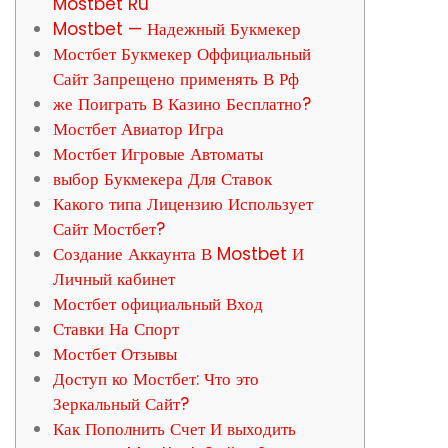
Mostbet Ru
Mostbet — Надежный Букмекер
Мостбет Букмекер Оффициальный
Сайт Запрещено применять В Рф
же Поиграть В Казино Бесплатно?
Мостбет Авиатор Игра
Мостбет Игровые Автоматы
выбор Букмекера Для Ставок
Какого типа Лицензию Использует
Сайт Мостбет?
Создание Аккаунта В Mostbet И
Личный кабинет
Мостбет официальный Вход
Ставки На Спорт
Мостбет Отзывы
Доступ ко Мостбет: Что это
Зеркальный Сайт?
Как Пополнить Счет И выходить