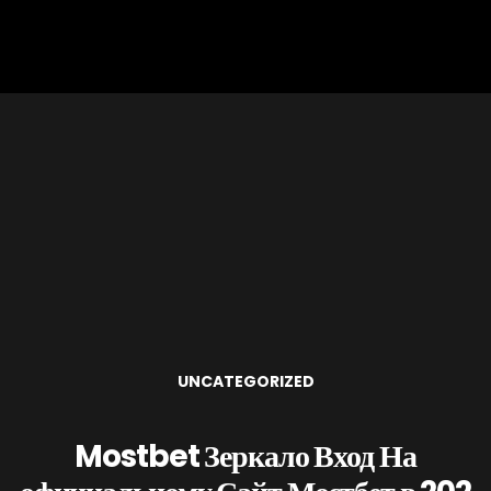
UNCATEGORIZED
Mostbet Зеркало Вход На