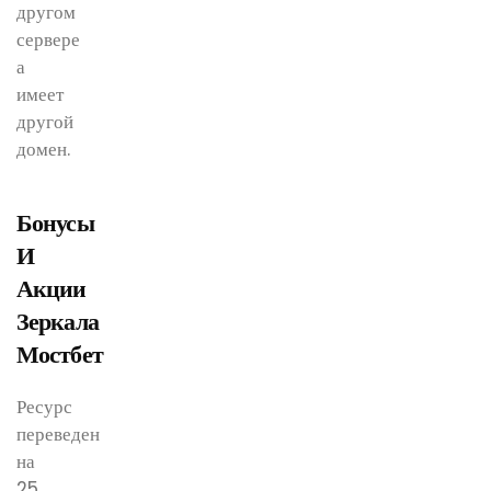
другом
сервере
а
имеет
другой
домен.
Бонусы
И
Акции
Зеркала
Мостбет
Ресурс
переведен
на
25