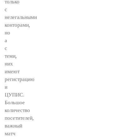
только
с
нелегальными
конторами,
но
а
с
теми,
них
имеют
регистрацию
и
ЦУПИС.
Большое
количество
посетителей,
важный
матч