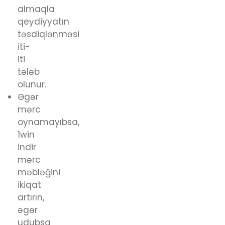
almaqla
qeydiyyatın
təsdiqlənməsi
iti-
iti
tələb
olunur.
Əgər
mərc
oynamayıbsa,
1win
indir
mərc
məbləğini
ikiqat
artırın,
əgər
udubsa