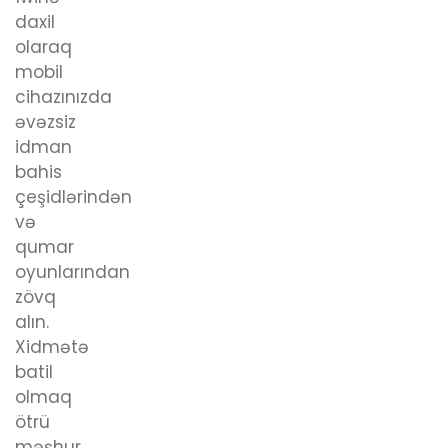
daxil
olaraq
mobil
cihazınızda
əvəzsiz
idman
bahis
çeşidlərindən
və
qumar
oyunlarından
zövq
alın.
Xidmətə
batil
olmaq
ötrü
məşhur