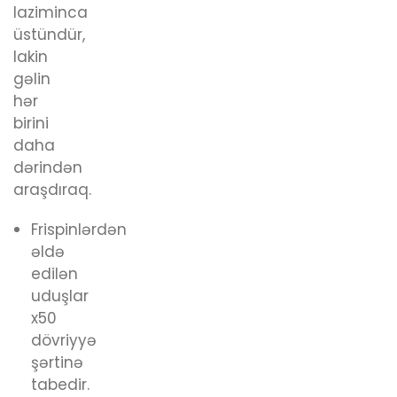
laziminca
üstündür,
lakin
gəlin
hər
birini
daha
dərindən
araşdıraq.
Frispinlərdən
əldə
edilən
uduşlar
x50
dövriyyə
şərtinə
tabedir.