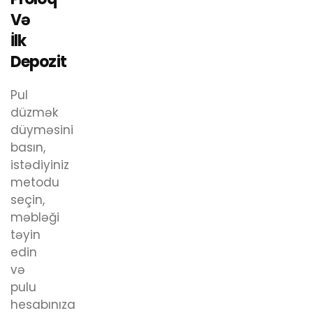
Və
İlk
Depozit
Pul
düzmək
düyməsini
basın,
istədiyiniz
metodu
seçin,
məbləği
təyin
edin
və
pulu
hesabınıza