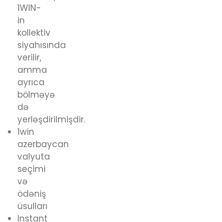
1WIN-
in
kollektiv
siyahısında
verilir,
amma
ayrıca
bölməyə
də
yerləşdirilmişdir.
1win
azerbaycan
valyuta
seçimi
və
ödəniş
üsulları
Instant