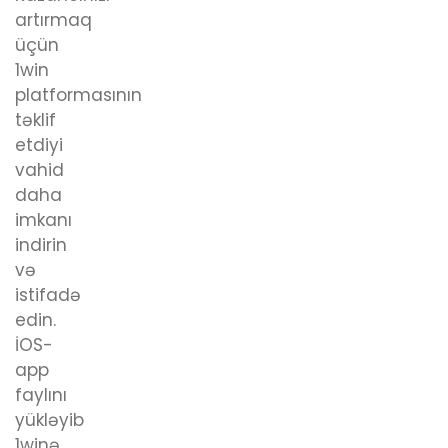
artırmaq
üçün
1win
platformasının
təklif
etdiyi
vahid
daha
imkanı
indirin
və
istifadə
edin.
İOS-
app
faylını
yükləyib
1winə