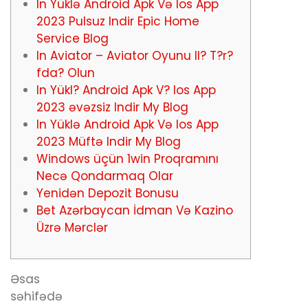
In Yüklə Android Apk Və Ios App
2023 Pulsuz Indir Epic Home
Service Blog
In Aviator – Aviator Oyunu Il? T?r?
fda? Olun
In Yükl? Android Apk V? Ios App
2023 əvəzsiz Indir My Blog
In Yüklə Android Apk Və Ios App
2023 Müftə Indir My Blog
Windows üçün 1win Proqramını
Necə Qondarmaq Olar
Yenidən Depozit Bonusu
Bet Azərbaycan İdman Və Kazino
Üzrə Mərclər
Əsas
səhifədə