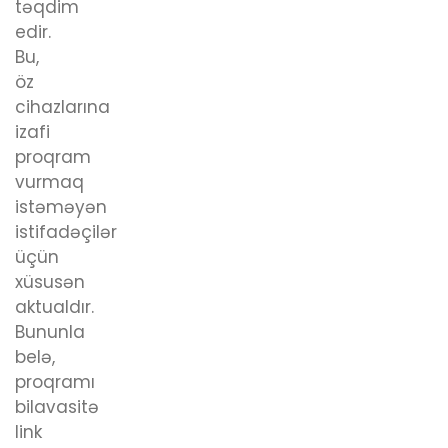
təqdim
edir.
Bu,
öz
cihazlarına
izafi
proqram
vurmaq
istəməyən
istifadəçilər
üçün
xüsusən
aktualdır.
Bununla
belə,
proqramı
bilavasitə
link