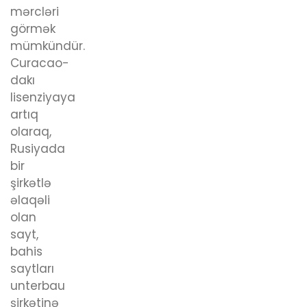
mərcləri
görmək
mümkündür.
Curacao-
dakı
lisenziyaya
artıq
olaraq,
Rusiyada
bir
şirkətlə
əlaqəli
olan
sayt,
bahis
saytları
unterbau
şirkətinə