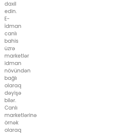
daxil
edin.
E-
İdman
canlı
bahis
üzrə
marketlər
idman
növündən
bağlı
olaraq
dəyişə
bilər.
Canlı
marketlərinə
örnək
olaraq