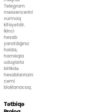
Telegram
messencerini
vurmaq
kifayətdir.
İkinci
hesab
yaratdığınız
halda,
hamılıqla
uduşlarla
birlikdə
hesablarınızın
cəmi
bloklanacaq.
Tətbiqə
Proloq