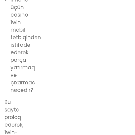
üçün
casino
1win
mobil
tətbiqindən
istifadə
edərək
parça
yatırmaq
və
çıxarmaq
necədir?
Bu
sayta
proloq
edərək,
1win-