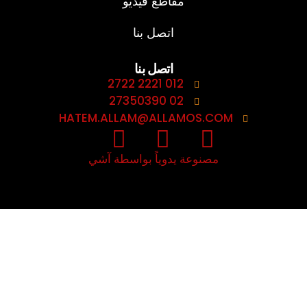
مقاطع فيديو
اتصل بنا
اتصل بنا
012 2221 2722
02 27350390
HATEM.ALLAM@ALLAMOS.COM
مصنوعة يدوياً بواسطة آشي