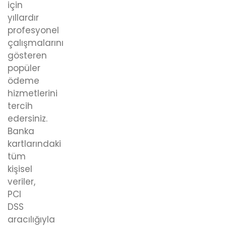
için
yıllardır
profesyonel
çalışmalarını
gösteren
popüler
ödeme
hizmetlerini
tercih
edersiniz.
Banka
kartlarındaki
tüm
kişisel
veriler,
PCI
DSS
aracılığıyla