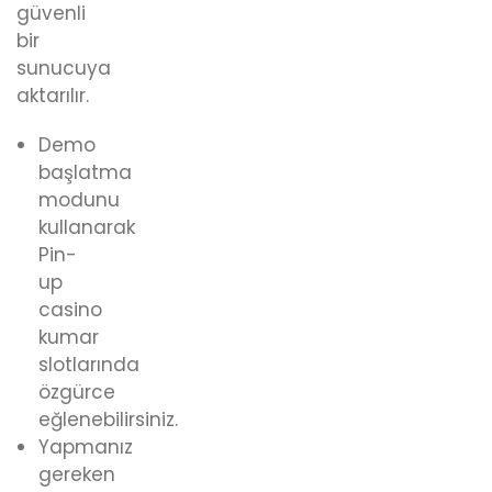
güvenli
bir
sunucuya
aktarılır.
Demo
başlatma
modunu
kullanarak
Pin-
up
casino
kumar
slotlarında
özgürce
eğlenebilirsiniz.
Yapmanız
gereken