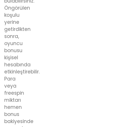
bulabilirsiniz.
Öngörülen
koşulu
yerine
getirdikten
sonra,
oyuncu
bonusu
kişisel
hesabında
etkinleştirebilir.
Para
veya
freespin
miktarı
hemen
bonus
bakiyesinde