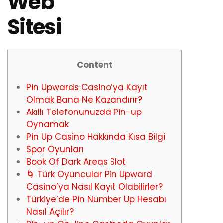
Web
Sitesi
Content
Pin Upwards Casino’ya Kayıt
Olmak Bana Ne Kazandırır?
Akıllı Telefonunuzda Pin-up
Oynamak
Pin Up Casino Hakkında Kısa Bilgi
Spor Oyunları
Book Of Dark Areas Slot
🌀 Türk Oyuncular Pin Upward
Casino’ya Nasıl Kayıt Olabilirler?
Türkiye’de Pin Number Up Hesabı
Nasıl Açılır?