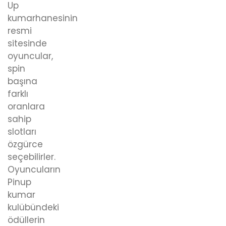
Up
kumarhanesinin
resmi
sitesinde
oyuncular,
spin
başına
farklı
oranlara
sahip
slotları
özgürce
seçebilirler.
Oyuncuların
Pinup
kumar
kulübündeki
ödüllerin