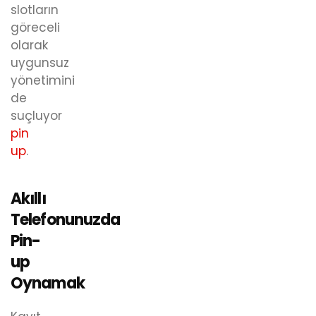
slotların
göreceli
olarak
uygunsuz
yönetimini
de
suçluyor
pin
up
.
Akıllı
Telefonunuzda
Pin-
up
Oynamak