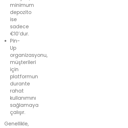
minimum
depozito
ise
sadece
€10’dur.
Pin-
Up
organizasyonu,
müşterileri
için
platformun
durante
rahat
kullanımını
sağlamaya
çalışır.
Genellikle,