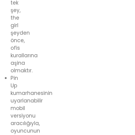
tek
şey,
the
girl
şeyden
önce,
ofis
kurallarına
aşina
olmaktır.
Pin
Up
kumarhanesinin
uyarlanabilir
mobil
versiyonu
aracılığıyla,
oyuncunun