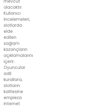
mevcut
olacaktır.
Kullanıcı
incelemeleri,
slotlarda
elde
edilen
sağlam
kazançların
açıklamalarını
içerir.
Oyuncular
adil
kurallara,
slotların
kalitesine
empieza
internet