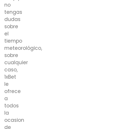
no
tengas
dudas
sobre
el
tiempo
meteorológico,
sobre
cualquier
caso,
1xBet
le
ofrece
a
todos
la
ocasion
de