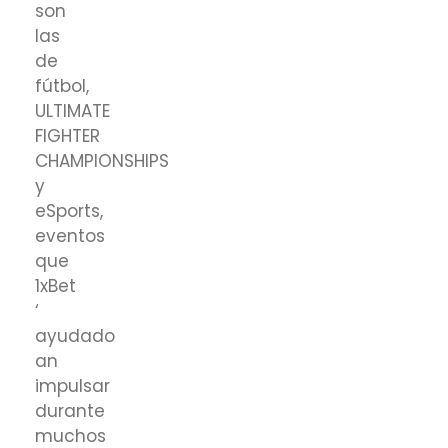
son
las
de
fútbol,
ULTIMATE
FIGHTER
CHAMPIONSHIPS
y
eSports,
eventos
que
1xBet
‘
ayudado
an
impulsar
durante
muchos