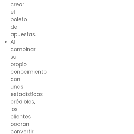
crear
el
boleto
de
apuestas.
Al
combinar
su
propio
conocimiento
con
unas
estadísticas
crédibles,
los
clientes
podran
convertir