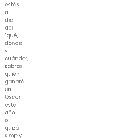
estás
al
día
del
“qué,
dónde
y
cuándo”,
sabrás
quién
ganará
un
Oscar
este
año
o
quizá
simply