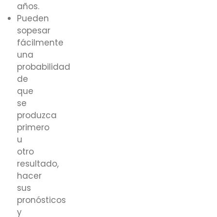
años.
Pueden
sopesar
fácilmente
una
probabilidad
de
que
se
produzca
primero
u
otro
resultado,
hacer
sus
pronósticos
y