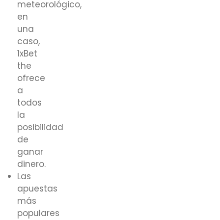
meteorológico,
en
una
caso,
1xBet
the
ofrece
a
todos
la
posibilidad
de
ganar
dinero.
Las
apuestas
más
populares