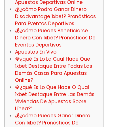
Apuestas Deportivas Online
💰¿cómo Podra Ganar Dinero
Disadvantage 1xbet? Pronósticos
Para Eventos Deportivos
💰¿cómo Puedes Beneficiarse
Dinero Con 1xbet? Pronósticos De
Eventos Deportivos
Apuestas En Vivo
💎¿qué Es Lo La Cual Hace Que
1xbet Destaque Entre Todas Las
Demás Casas Para Apuestas
Online?
💎¿qué Es Lo Que Hace O Qual
1xbet Destaque Entre Las Demás
Viviendas De Apuestas Sobre
Línea?”
💰¿cómo Puedes Ganar Dinero
Con 1xbet? Pronósticos De