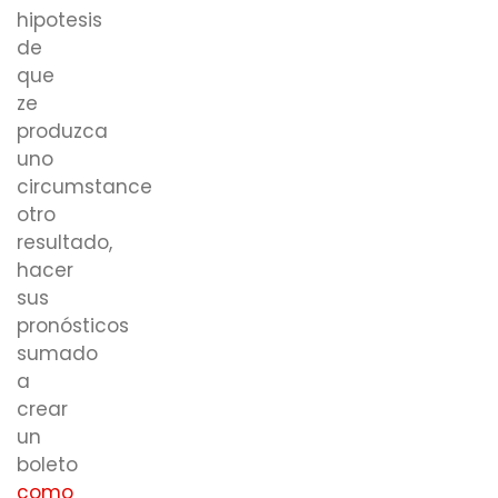
hipotesis
de
que
ze
produzca
uno
circumstance
otro
resultado,
hacer
sus
pronósticos
sumado
a
crear
un
boleto
como