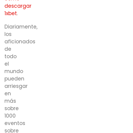
descargar
1xbet
.
Diariamente,
los
aficionados
de
todo
el
mundo
pueden
arriesgar
en
más
sobre
1000
eventos
sobre