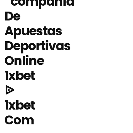
“compañía
De
Apuestas
Deportivas
Online
1xbet
ᐉ
1xbet
Com