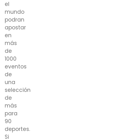
el
mundo
podran
apostar
en
más
de
1000
eventos
de
una
selección
de
más
para
90
deportes.
Si