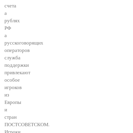
счета
а
рублях
РФ
а
русскоговорящих
операторов
служба
поддержки
привлекают
особое
игроков
из
Европы
и
стран
ПОСТСОВЕТСКОМ.
Игроки