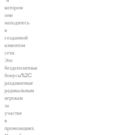
“и
котором
они
находитесь
в
созданной
клиентом
сети.
Это
бездепозитные
бонусы%2C
раздаваемые
радикальным
игрокам
за
участие
в
промоакциях.