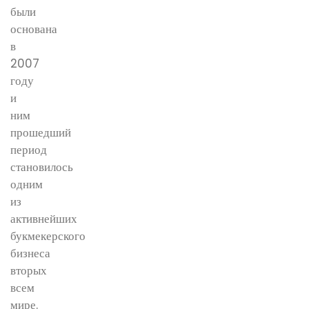
были
основана
в
2007
году
и
ним
прошедший
период
становилось
одним
из
активнейших
букмекерского
бизнеса
вторых
всем
мире.