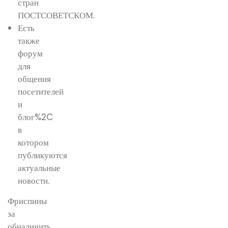
стран
ПОСТСОВЕТСКОМ.
Есть
также
форум
для
общения
посетителей
и
блог%2C
в
котором
публикуются
актуальные
новости.
Фриспины
за
обналичить