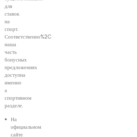
для
ставок
на
спорт.
Соответственно%2C
наша
часть
бонусных
предложениях
доступна
именно
а
спортивном
разделе.
На
официальном
сайте