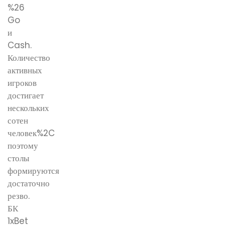
%26
Go
и
Cash.
Количество
активных
игроков
достигает
нескольких
сотен
человек%2C
поэтому
столы
формируются
достаточно
резво.
БК
1xBet