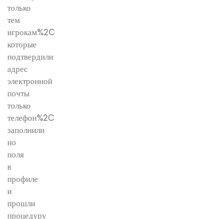
только
тем
игрокам%2C
которые
подтвердили
адрес
электронной
почты
только
телефон%2C
заполнили
но
поля
в
профиле
и
прошли
процедуру