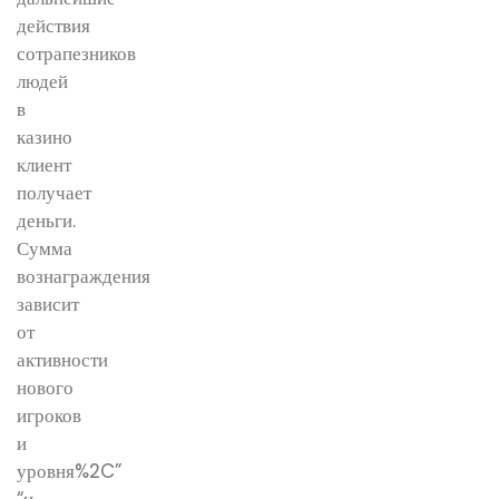
действия
сотрапезников
людей
в
казино
клиент
получает
деньги.
Сумма
вознаграждения
зависит
от
активности
нового
игроков
и
уровня%2C”