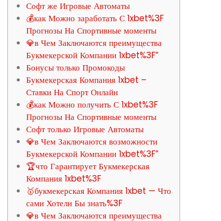
Софт же Игровые Автоматы
💰как Можно заработать С 1xbet%3F
Прогнозы На Спортивные моменты
💎в Чем Заключаются преимущества
Букмекерской Компании 1xbet%3F”
Бонусы только Промокоды
Букмекерская Компания 1xbet –
Ставки На Спорт Онлайн
💰как Можно получить С 1xbet%3F
Прогнозы На Спортивные моменты
Софт только Игровые Автоматы
💎в Чем Заключаются возможности
Букмекерской Компании 1xbet%3F”
🏆что Гарантирует Букмекерская
Компания 1xbet%3F
🥇букмекерская Компания 1xbet — Что
сами Хотели Бы знать%3F
💎в Чем Заключаются преимущества