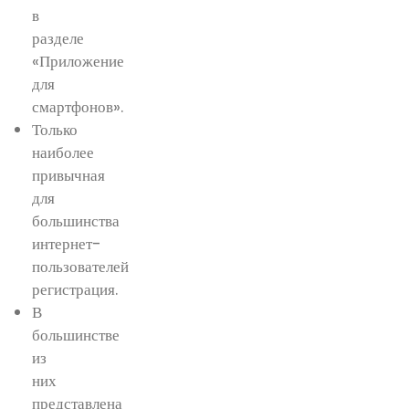
в
разделе
«Приложение
для
смартфонов».
Только
наиболее
привычная
для
большинства
интернет-
пользователей
регистрация.
В
большинстве
из
них
представлена