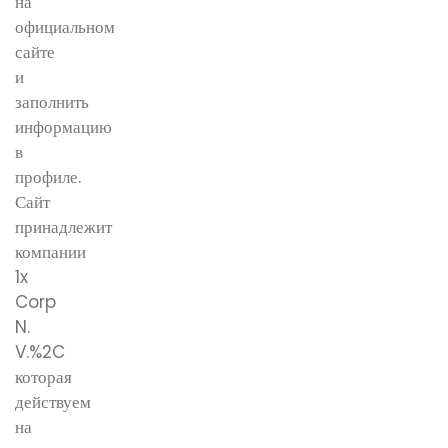
на
официальном
сайте
и
заполнить
информацию
в
профиле.
Сайт
принадлежит
компании
1x
Corp
N.
V.%2C
которая
действуем
на