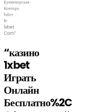
Букмекерская
Контора
1хбет
ᐉ
1xbet
Com”
“казино
1xbet
Играть
Онлайн
Бесплатно%2C