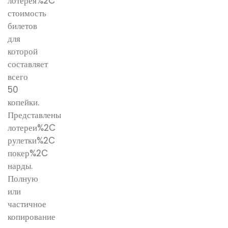
лотерея%2C
стоимость
билетов
для
которой
составляет
всего
50
копейки.
Представлены
лотереи%2C
рулетки%2C
покер%2C
нарды.
Полную
или
частичное
копирование