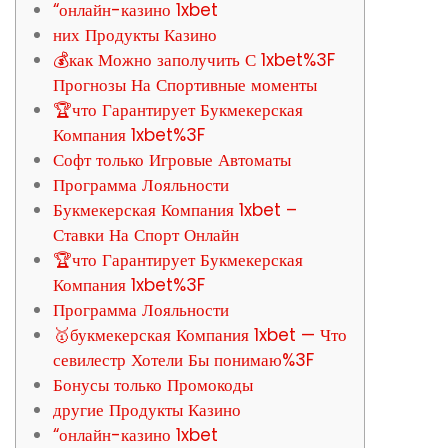
“онлайн-казино 1xbet
них Продукты Казино
💰как Можно заполучить С 1xbet%3F
Прогнозы На Спортивные моменты
🏆что Гарантирует Букмекерская
Компания 1xbet%3F
Софт только Игровые Автоматы
Программа Лояльности
Букмекерская Компания 1xbet –
Ставки На Спорт Онлайн
🏆что Гарантирует Букмекерская
Компания 1xbet%3F
Программа Лояльности
🥇букмекерская Компания 1xbet — Что
севилестр Хотели Бы понимаю%3F
Бонусы только Промокоды
другие Продукты Казино
“онлайн-казино 1xbet