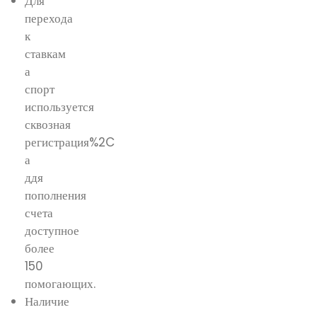
Для
перехода
к
ставкам
а
спорт
используется
сквозная
регистрация%2C
а
ддя
пополнения
счета
доступное
более
150
помогающих.
Наличие