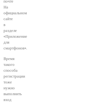
почте
На
официальном
сайте
в
разделе
«Приложение
для
смартфонов».
Время
такого
способа
регистрации
тоже
нужно
выполнить
вход