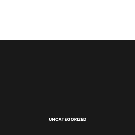
UNCATEGORIZED