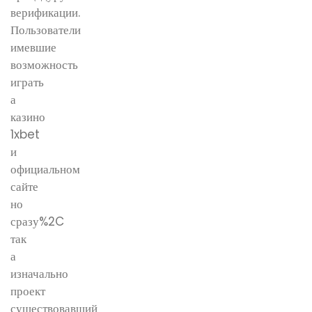
верификации.
Пользователи
имевшие
возможность
играть
а
казино
1xbet
и
официальном
сайте
но
сразу%2C
так
а
изначально
проект
существовавший