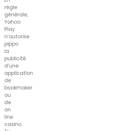
En
règle
générale,
Yahoo
Play
n’autorise
pippo
la
publicité
d’une
application
de
bookmaker
ou
de
on
line
casino.