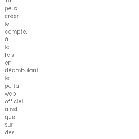
Tu
peux
créer
le
compte,
à
la
fois
en
déambulant
le
portail
web
officiel
ainsi
que
sur
des