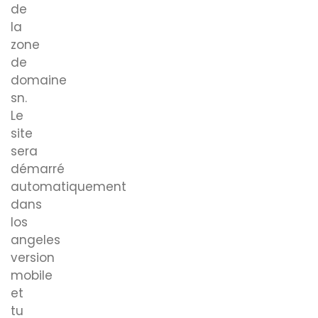
de
la
zone
de
domaine
sn.
Le
site
sera
démarré
automatiquement
dans
los
angeles
version
mobile
et
tu