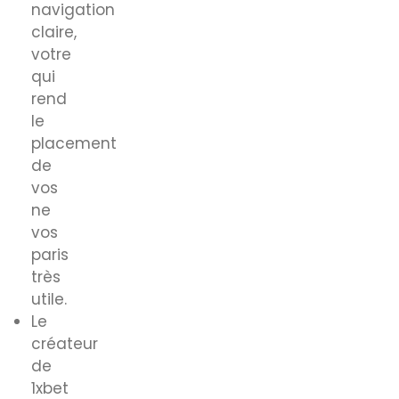
navigation
claire,
votre
qui
rend
le
placement
de
vos
ne
vos
paris
très
utile.
Le
créateur
de
1xbet