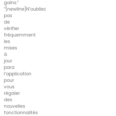
gains.”
“[newline]N’oubliez
pas
de
vérifier
fréquemment
les
mises
à
jour
para
l’application
pour
vous
régaler
des
nouvelles
fonctionnalités