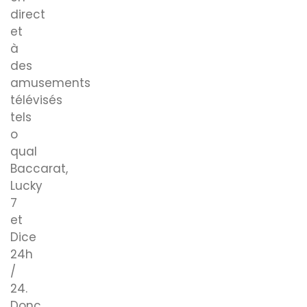
direct
et
à
des
amusements
télévisés
tels
o
qual
Baccarat,
Lucky
7
et
Dice
24h
/
24.
Donc,