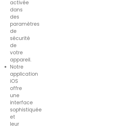
activée
dans
des
paramètres
de
sécurité
de
votre
appareil.
Notre
application
iOS
offre
une
interface
sophistiquée
et
leur