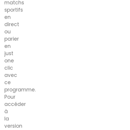
matchs
sportifs
en
direct
ou
parier
en
just
one
clic
avec
ce
programme.
Pour
accéder
à
la
version