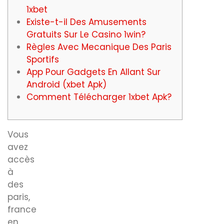
1xbet
Existe-t-il Des Amusements
Gratuits Sur Le Casino 1win?
Règles Avec Mecanique Des Paris
Sportifs
App Pour Gadgets En Allant Sur
Android (xbet Apk)
Comment Télécharger 1xbet Apk?
Vous
avez
accès
à
des
paris,
france
en