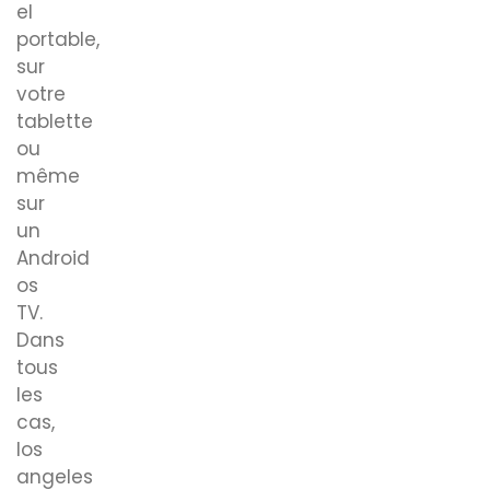
el
portable,
sur
votre
tablette
ou
même
sur
un
Android
os
TV.
Dans
tous
les
cas,
los
angeles