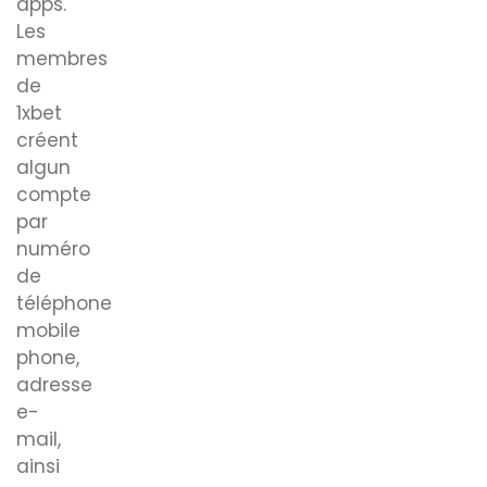
apps.
Les
membres
de
1xbet
créent
algun
compte
par
numéro
de
téléphone
mobile
phone,
adresse
e-
mail,
ainsi