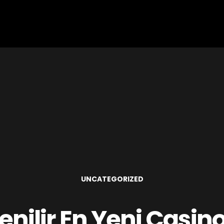
UNCATEGORIZED
nilir En Yeni Casino