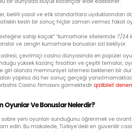
olu bir dünyada büyük kazançlar elde edebilirler.
eler, belirli yasal ve etik standartlara uyduklarından dol
tatiskin kesin bir sonuç hiçbir zaman vermez fakat oy
desteğine sahip kaçak” “kumarhane sitelerinde 7/24 
sanslar ve zengin kumarhane bonusları sizi bekliyor.
in adresi, çevrimiçi casino dünyasında en popüler oyun
nduğu yüksek kazanç fırsatları ve çeşitli temalar, o
he girl alanda memnuniyet istemesi beklenen bir duru
ları yapılsa da her sonuç gerçeği yansıtmamaktadır.
rbahis Casino firmasını görmektedir
qizilbilet den
n Oyunlar Ve Bonuslar Nelerdir?
in sobre yeni oyunları sunduğunu öğrenmek ve avanta
edin. Bu makalede, Türkiye’deki en güvenilir casino s