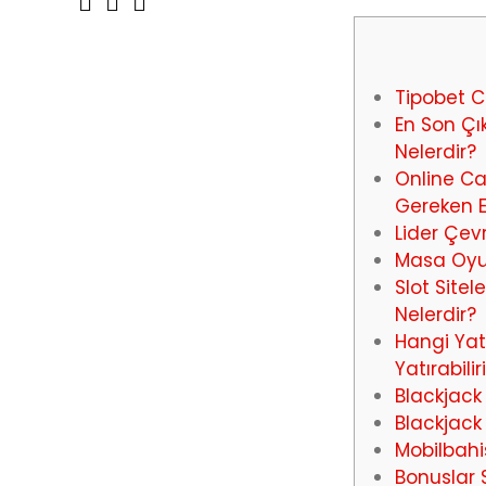
Tipobet C
En Son Çı
Nelerdir?
Online Ca
Gereken E
Lider Çev
Masa Oyu
Slot Sitel
Nelerdir?
Hangi Yatı
Yatırabili
Blackjack 
Blackjac
Mobilbahi
Bonuslar S