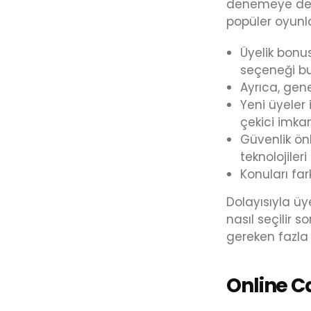
denemeye değer
popüler oyunl
Üyelik bonus
seçeneği b
Ayrıca, gene
Yeni üyeler
çekici imka
Güvenlik önl
teknolojileri 
Konuları far
Dolayısıyla üy
nasıl seçilir 
gereken fazla 
Online C